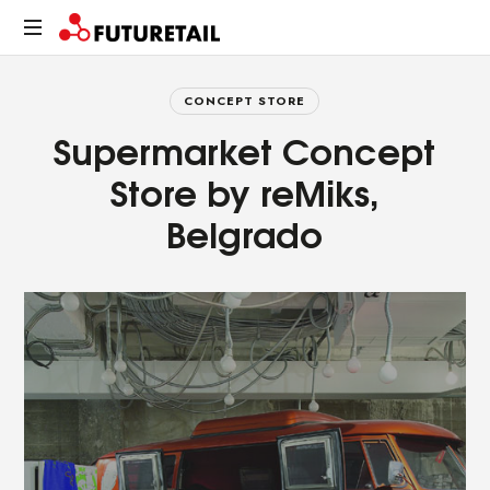
FUTURETAIL
Spazi,
prodotti
CONCEPT STORE
e
Supermarket Concept
relazioni.
Un
Store by reMiks,
viaggio
Belgrado
sostenibile