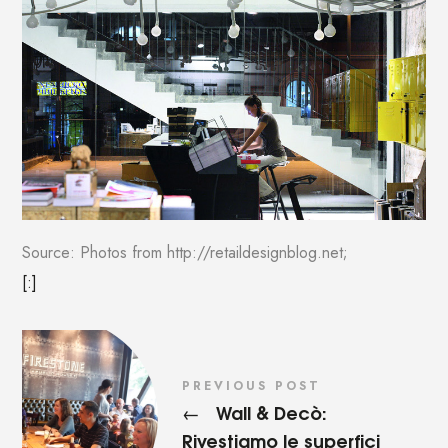
Source: Photos from http://retaildesignblog.net;
[:]
PREVIOUS POST
Wall & Decò:
←
Rivestiamo le superfici