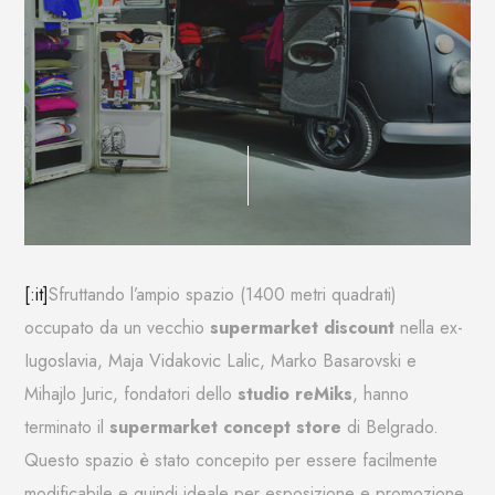
[:it]
Sfruttando l’ampio spazio (1400 metri quadrati)
occupato da un vecchio
supermarket discount
nella ex-
Iugoslavia, Maja Vidakovic Lalic, Marko Basarovski e
Mihajlo Juric, fondatori dello
studio reMiks
, hanno
terminato il
s
upermarket concept store
di Belgrado.
Questo spazio è stato concepito per essere facilmente
modificabile e quindi ideale per esposizione e promozione