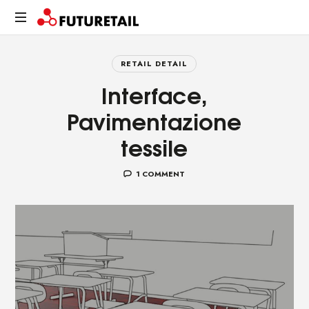
FUTURETAIL
Spazi,
prodotti
RETAIL DETAIL
e
Interface,
relazioni.
Un
Pavimentazione
viaggio
tessile
sostenibile
1 COMMENT