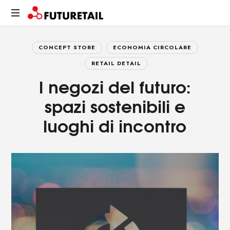
FUTURETAIL
Spazi,
prodotti
CONCEPT STORE
ECONOMIA CIRCOLARE
e
RETAIL DETAIL
relazioni.
I negozi del futuro:
Un
viaggio
spazi sostenibili e
sostenibile
luoghi di incontro