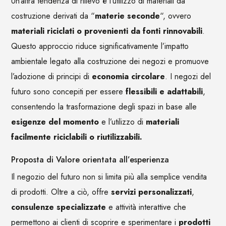
Un’altra tendenza di rilievo è l’utilizzo di materiali da
costruzione derivati da “
materie seconde
“, ovvero
materiali riciclati o provenienti da fonti rinnovabili
.
Questo approccio riduce significativamente l’impatto
ambientale legato alla costruzione dei negozi e promuove
l’adozione di principi di
economia circolare
. I negozi del
futuro sono concepiti per essere
flessibili e adattabili
,
consentendo la trasformazione degli spazi in base alle
esigenze del momento
e l’utilizzo di
materiali
facilmente riciclabili o riutilizzabili.
Proposta di Valore orientata all’esperienza
Il negozio del futuro non si limita più alla semplice vendita
di prodotti. Oltre a ciò, offre
servizi personalizzati
,
consulenze specializzate
e attività interattive che
permettono ai clienti di scoprire e sperimentare i
prodotti