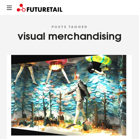
FUTURETAIL
Spazi,
POSTS TAGGED
prodotti
visual merchandising
e
relazioni.
Un
viaggio
sostenibile