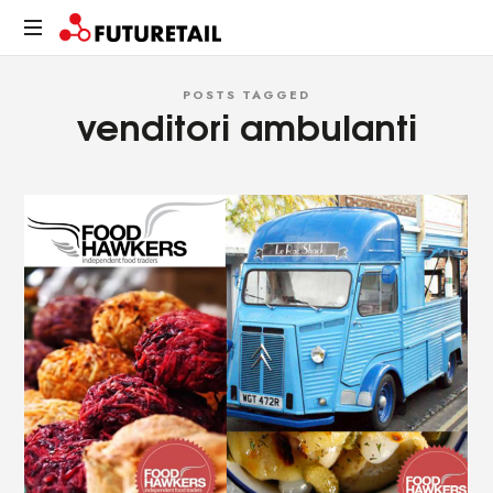
FUTURETAIL
Spazi,
POSTS TAGGED
prodotti
venditori ambulanti
e
relazioni.
Un
viaggio
sostenibile