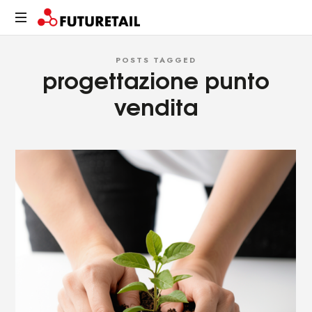
FUTURETAIL
Spazi,
POSTS TAGGED
prodotti
progettazione punto
e
relazioni.
vendita
Un
viaggio
sostenibile