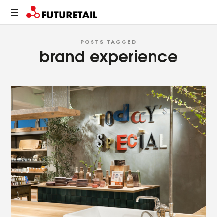
FUTURETAIL
Spazi,
POSTS TAGGED
prodotti
brand experience
e
relazioni.
Un
viaggio
sostenibile